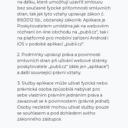
na dálku, které umožňují uzavřít smlouvu
bez současné fyzické přítomnosti smluvních
stran, tak jak tyto vztahy upravuje zákon č.
89/2012 Sb., občanský zákoník. Aplikace je
Poskytovatelem umístěna jak na webovém
rozhraní on-line obchodu na „publi.cz“, tak i
na platformě pro mobilní zařízení Android i
iOS v podobě aplikací „publi.cz“.
2. Podmínky upravují práva a povinnosti
smluvních stran při užívání webové stránky
poskytovatele „publi.cz“ (dále jen „aplikace“)
a další související právní vztahy.
3. Služby aplikace může užívat fyzická nebo
právnická osoba způsobilá nabývat pro
sebe vlastním právním jednáním práva a
zavazovat se k povinnostem (právně jednat).
Osoby nezletilé mohou užívat služby pouze
se souhlasem a pod dohledem svého
zákonného zástupce.