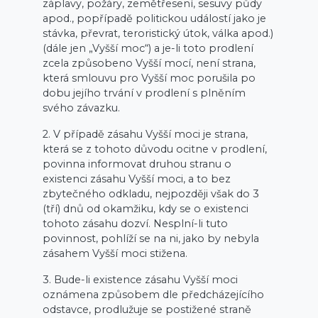
záplavy, požáry, zemětřesení, sesuvy půdy
apod., popřípadě politickou událostí jako je
stávka, převrat, teroristický útok, válka apod.)
(dále jen „Vyšší moc“) a je-li toto prodlení
zcela způsobeno Vyšší mocí, není strana,
která smlouvu pro Vyšší moc porušila po
dobu jejího trvání v prodlení s plněním
svého závazku.
2. V případě zásahu Vyšší moci je strana,
která se z tohoto důvodu ocitne v prodlení,
povinna informovat druhou stranu o
existenci zásahu Vyšší moci, a to bez
zbytečného odkladu, nejpozději však do 3
(tří) dnů od okamžiku, kdy se o existenci
tohoto zásahu dozví. Nesplní-li tuto
povinnost, pohlíží se na ni, jako by nebyla
zásahem Vyšší moci stižena.
3. Bude-li existence zásahu Vyšší moci
oznámena způsobem dle předcházejícího
odstavce, prodlužuje se postižené straně