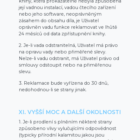
knihy, která prokazatelně nebyla způsobena
její vadnou instalací, vadou čtecího zařízení
nebo jeho software, neoprávněným
zásahem do obsahu díla, je Uživatel
oprávněn vadu funkce reklamovat ve lhůtě
24 měsíců od data zpřístupnění knihy.
2. Je-li vada odstranitelná, Uživatel má právo
na opravu vady nebo přiměřené slevy.
Nelze-li vadu odstranit, má Uživatel právo od
smlouvy odstoupit nebo na přiměřenou
slevu.
3. Reklamace bude vyřízena do 30 dnů,
nedohodnou-li se strany jinak.
XI. VYŠŠÍ MOC A DALŠÍ OKOLNOSTI
1. Je-li prodlení s plněním některé strany
způsobeno vlivy vylučujícími odpovědnost
(typicky přírodní kalamitou jakou jsou