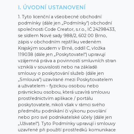
I. ÚVODNÍ USTANOVENÍ
1. Tyto licenční a všeobecné obchodní
podmínky (dále jen „Podmínky“) obchodní
společnosti Code Creator, s.r.o., IČ 24298433,
se sídlem Nové sady 988/2, 602 00 Brno,
zápis v obchodním rejstříku vedeném
Krajským soudem v Brně, oddíl C, vložka
119038 (dále jen „Poskytovatel“) upravují
vzájemná práva a povinnosti smluvních stran
vzniklá v souvislosti nebo na základě
smlouvy o poskytování služeb (dále jen
„Smlouva“) uzavírané mezi Poskytovatelem
a uživatelem - fyzickou osobou nebo
právnickou osobou, která uzavírá smlouvu
prostřednictvím aplikace / portálu
poskytovatele, nikoli však v rámci svého
předmětu podnikání či výkonu povolání
nebo pro své podnikatelské účely (dále jen
„Uživatel“). Tyto Podmínky upravují i smlouvy
uzavřené při použití prostředků komunikace