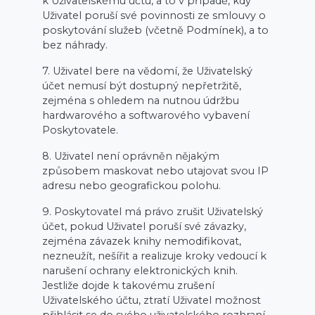
k Uživatelskému účtu, a to v případě, kdy
Uživatel poruší své povinnosti ze smlouvy o
poskytování služeb (včetně Podmínek), a to
bez náhrady.
7. Uživatel bere na vědomí, že Uživatelský
účet nemusí být dostupný nepřetržitě,
zejména s ohledem na nutnou údržbu
hardwarového a softwarového vybavení
Poskytovatele.
8. Uživatel není oprávněn nějakým
způsobem maskovat nebo utajovat svou IP
adresu nebo geografickou polohu.
9. Poskytovatel má právo zrušit Uživatelský
účet, pokud Uživatel poruší své závazky,
zejména závazek knihy nemodifikovat,
nezneužít, nešířit a realizuje kroky vedoucí k
narušení ochrany elektronických knih.
Jestliže dojde k takovému zrušení
Uživatelského účtu, ztratí Uživatel možnost