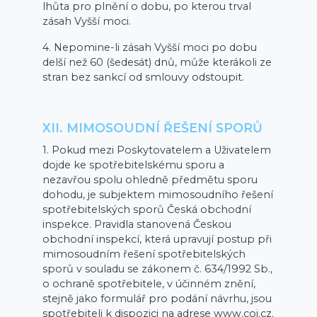
lhůta pro plnění o dobu, po kterou trval
zásah Vyšší moci.
4. Nepomine-li zásah Vyšší moci po dobu
delší než 60 (šedesát) dnů, může kterákoli ze
stran bez sankcí od smlouvy odstoupit.
XII. MIMOSOUDNÍ ŘEŠENÍ SPORŮ
1. Pokud mezi Poskytovatelem a Uživatelem
dojde ke spotřebitelskému sporu a
nezavřou spolu ohledně předmětu sporu
dohodu, je subjektem mimosoudního řešení
spotřebitelských sporů Česká obchodní
inspekce. Pravidla stanovená Českou
obchodní inspekcí, která upravují postup při
mimosoudním řešení spotřebitelských
sporů v souladu se zákonem č. 634/1992 Sb.,
o ochraně spotřebitele, v účinném znění,
stejně jako formulář pro podání návrhu, jsou
spotřebiteli k dispozici na adrese www.coi.cz.