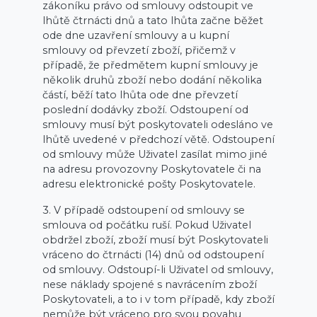
zákoníku právo od smlouvy odstoupit ve
lhůtě čtrnácti dnů a tato lhůta začne běžet
ode dne uzavření smlouvy a u kupní
smlouvy od převzetí zboží, přičemž v
případě, že předmětem kupní smlouvy je
několik druhů zboží nebo dodání několika
částí, běží tato lhůta ode dne převzetí
poslední dodávky zboží. Odstoupení od
smlouvy musí být poskytovateli odesláno ve
lhůtě uvedené v předchozí větě. Odstoupení
od smlouvy může Uživatel zasílat mimo jiné
na adresu provozovny Poskytovatele či na
adresu elektronické pošty Poskytovatele.
3. V případě odstoupení od smlouvy se
smlouva od počátku ruší. Pokud Uživatel
obdržel zboží, zboží musí být Poskytovateli
vráceno do čtrnácti (14) dnů od odstoupení
od smlouvy. Odstoupí-li Uživatel od smlouvy,
nese náklady spojené s navrácením zboží
Poskytovateli, a to i v tom případě, kdy zboží
nemůže být vráceno pro svou povahu