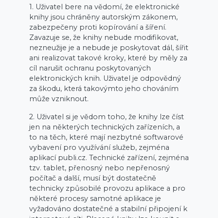
1. Uživatel bere na vědomí, že elektronické
knihy jsou chráněny autorským zákonem,
zabezpečeny proti kopírování a šíření.
Zavazuje se, že knihy nebude modifikovat,
nezneužije je a nebude je poskytovat dál, šířit
ani realizovat takové kroky, které by měly za
cíl narušit ochranu poskytovaných
elektronických knih. Uživatel je odpovědný
za škodu, která takovýmto jeho chováním
může vzniknout.
2. Uživatel si je vědom toho, že knihy lze číst
jen na některých technických zařízeních, a
to na těch, které mají nezbytné softwarové
vybavení pro využívání služeb, zejména
aplikací publi.cz. Technické zařízení, zejména
tzv. tablet, přenosný nebo nepřenosný
počítač a další, musí být dostatečně
technicky způsobilé provozu aplikace a pro
některé procesy samotné aplikace je
vyžadováno dostatečné a stabilní připojení k