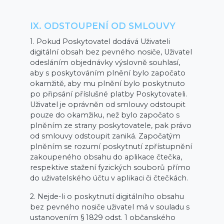
IX. ODSTOUPENÍ OD SMLOUVY
1. Pokud Poskytovatel dodává Uživateli
digitální obsah bez pevného nosiče, Uživatel
odesláním objednávky výslovně souhlasí,
aby s poskytováním plnění bylo započato
okamžitě, aby mu plnění bylo poskytnuto
po připsání příslušné platby Poskytovateli.
Uživatel je oprávněn od smlouvy odstoupit
pouze do okamžiku, než bylo započato s
plněním ze strany poskytovatele, pak právo
od smlouvy odstoupit zaniká. Započatým
plněním se rozumí poskytnutí zpřístupnění
zakoupeného obsahu do aplikace čtečka,
respektive stažení fyzických souborů přímo
do uživatelského účtu v aplikaci či čtečkách.
2. Nejde-li o poskytnutí digitálního obsahu
bez pevného nosiče uživatel má v souladu s
ustanovením § 1829 odst. 1 občanského