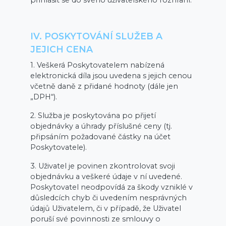
přihlásit se do svého uživatelského rozhraní.
IV. POSKYTOVÁNÍ SLUŽEB A
JEJICH CENA
1. Veškerá Poskytovatelem nabízená
elektronická díla jsou uvedena s jejich cenou
včetně daně z přidané hodnoty (dále jen
„DPH“).
2. Služba je poskytována po přijetí
objednávky a úhrady příslušné ceny (tj.
připsáním požadované částky na účet
Poskytovatele).
3. Uživatel je povinen zkontrolovat svoji
objednávku a veškeré údaje v ní uvedené.
Poskytovatel neodpovídá za škody vzniklé v
důsledcích chyb či uvedením nesprávných
údajů Uživatelem, či v případě, že Uživatel
poruší své povinnosti ze smlouvy o