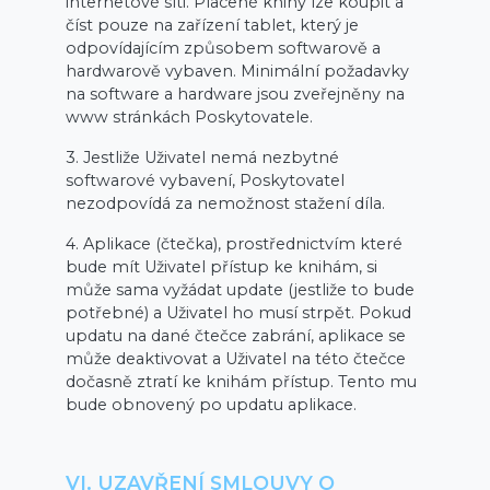
internetové síti. Placené knihy lze koupit a
číst pouze na zařízení tablet, který je
odpovídajícím způsobem softwarově a
hardwarově vybaven. Minimální požadavky
na software a hardware jsou zveřejněny na
www stránkách Poskytovatele.
3. Jestliže Uživatel nemá nezbytné
softwarové vybavení, Poskytovatel
nezodpovídá za nemožnost stažení díla.
4. Aplikace (čtečka), prostřednictvím které
bude mít Uživatel přístup ke knihám, si
může sama vyžádat update (jestliže to bude
potřebné) a Uživatel ho musí strpět. Pokud
updatu na dané čtečce zabrání, aplikace se
může deaktivovat a Uživatel na této čtečce
dočasně ztratí ke knihám přístup. Tento mu
bude obnovený po updatu aplikace.
VI. UZAVŘENÍ SMLOUVY O