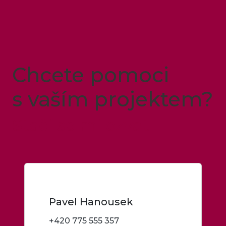
Chcete pomoci
s vaším projektem?
Stačí se mi ozvat
Pavel Hanousek
+420 775 555 357