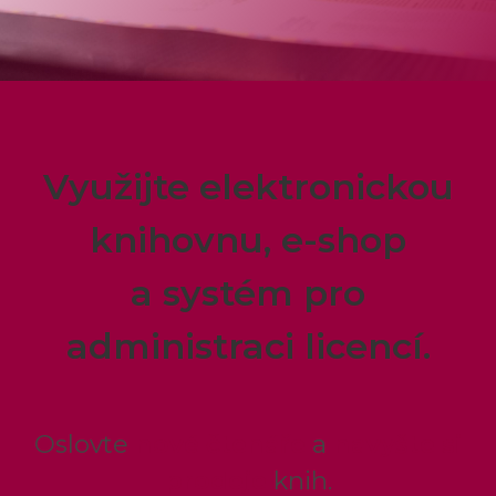
Využijte elektronickou
knihovnu, e-shop
a systém pro
administraci licencí.
Oslovte
nové čtenáře
a
navyšte si
prodeje
knih.