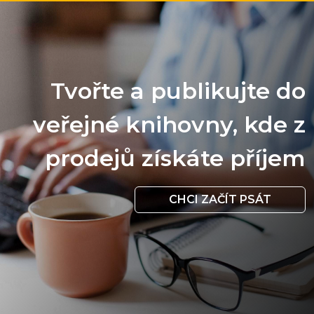
Tvořte a publikujte do
veřejné knihovny, kde z
prodejů získáte příjem
CHCI ZAČÍT PSÁT