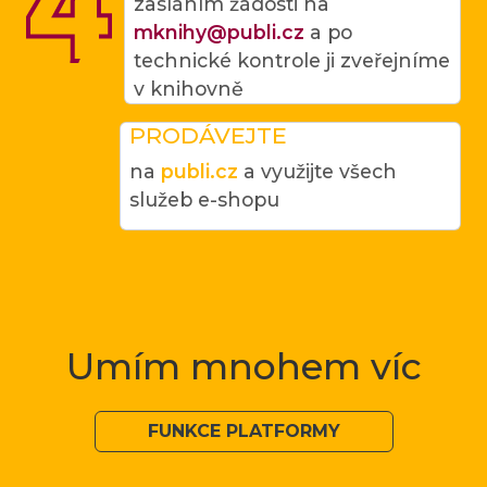
zasláním žádosti na
mknihy@publi.cz
a po
technické kontrole ji zveřejníme
v knihovně
PRODÁVEJTE
na
publi.cz
a využijte všech
služeb e-shopu
Umím mnohem víc
FUNKCE PLATFORMY