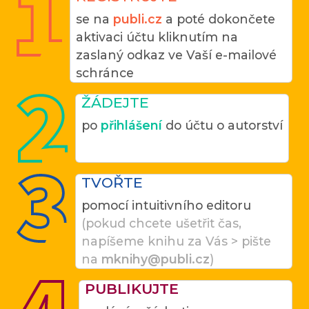
se na
publi.cz
a poté dokončete
aktivaci účtu kliknutím na
zaslaný odkaz ve Vaší e-mailové
schránce
ŽÁDEJTE
po
přihlášení
do účtu o autorství
TVOŘTE
pomocí intuitivního editoru
(pokud chcete ušetřit čas,
napíšeme knihu za Vás > pište
na
mknihy@publi.cz
)
PUBLIKUJTE