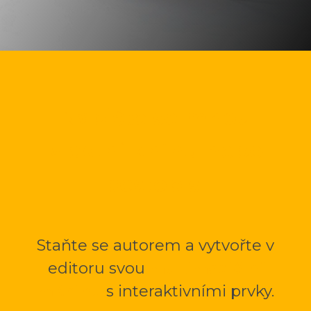
Napište se mnou
vlastní knihu nebo
cestopis.
Staňte se autorem a vytvořte v
editoru svou
multimediální
mKnihu
s interaktivními prvky.