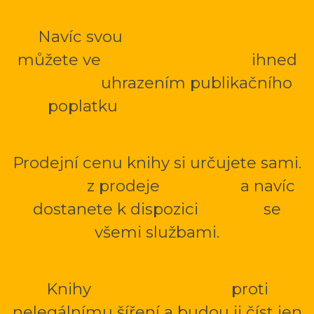
Navíc svou
mKnihu nebo PDF
můžete ve
veřejné knihovně
ihned
prodávat
uhrazením publikačního
poplatku
1 000 Kč bez DPH.
Prodejní cenu knihy si určujete sami.
Až 70 %
z prodeje
je Vašich
a navíc
dostanete k dispozici
e-shop
se
všemi službami.
Knihy
bezpečně šifruji
proti
nelegálnímu šíření a budou ji číst jen