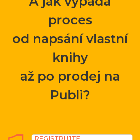
A jak vypadá
proces
od napsání vlastní
knihy
až po prodej na
Publi?
REGISTRUJTE