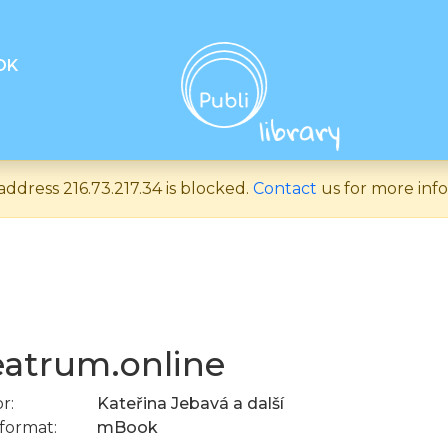
OK
address 216.73.217.34 is blocked.
Contact
us for more inf
atrum.online
r:
Kateřina Jebavá a další
format:
mBook