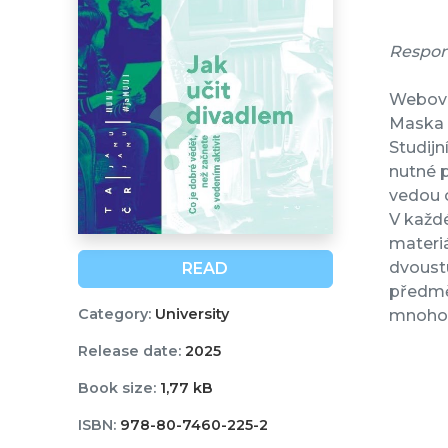
Respon
Webová 
Maska a
Studijn
nutné p
vedou 
V každé
materiá
dvoustu
READ
předmět
Category:
University
mnoho a
Release date:
2025
Book size:
1,77 kB
ISBN:
978-80-7460-225-2