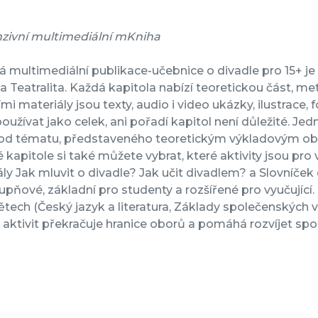
zivní multimediální mKniha
multimediální publikace-učebnice o divadle pro 15+ je čl
 Teatralita. Každá kapitola nabízí teoretickou část, me
ími materiály jsou texty, audio i video ukázky, ilustrace,
oužívat jako celek, ani pořadí kapitol není důležité. Jedn
od tématu, představeného teoretickým výkladovým ob
 kapitole si také můžete vybrat, které aktivity jsou pro
ly Jak mluvit o divadle? Jak učit divadlem? a Slovníče
pňové, základní pro studenty a rozšířené pro vyučující.
ech (Český jazyk a literatura, Základy společenských věd,
ktivit překračuje hranice oborů a pomáhá rozvíjet spolu