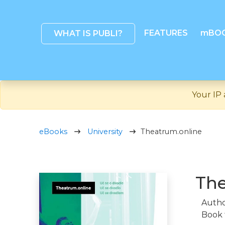
FEATURES
mBO
WHAT IS PUBLI?
Your IP 
eBooks
University
Theatrum.online
The
Autho
Book 