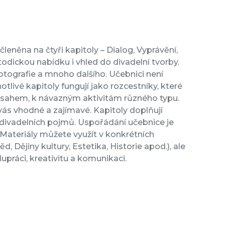
eněna na čtyři kapitoly – Dialog, Vyprávění,
todickou nabídku i vhled do divadelní tvorby.
 fotografie a mnoho dalšího. Učebnici není
otlivé kapitoly fungují jako rozcestníky, které
sahem, k návazným aktivitám různého typu.
 vás vhodné a zajímavé. Kapitoly doplňují
k divadelních pojmů. Uspořádání učebnice je
 Materiály můžete využít v konkrétních
 Dějiny kultury, Estetika, Historie apod.), ale
práci, kreativitu a komunikaci.