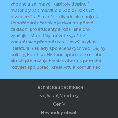
vhodné a zajímavé. Kapitoly doplňují
materiály Jak mluvit o divadle? Jak učit
divadlem? a Slovníček divadelních pojmů.
Uspořádání učebnice je dvoustupňové,
základní pro studenty a rozšířené pro
vyučující. Materiály můžete využít v
konkrétních předmětech (Český jazyk a
literatura, Základy společenských věd, Dějiny
kultury, Estetika, Historie apod.), ale mnoho
aktivit překračuje hranice oborů a pomáhá
rozvíjet spolupráci, kreativitu a komunikaci.
Technická specifikace
Nejčastější dotazy
Ceník
Nevhodný obsah