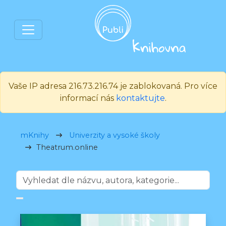
Vaše IP adresa 216.73.216.74 je zablokovaná. Pro více
informací nás
kontaktujte
.
mKnihy
Univerzity a vysoké školy
Theatrum.online