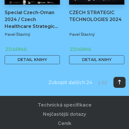
Special Czech-Oman
CZECH STRATEGIC
2024 / Czech
TECHNOLOGIES 2024
Healthcare Strategic…
Pavel Šťastný
Pavel Šťastný
ZDARMA
ZDARMA
DETAIL KNIHY
DETAIL KNIHY
Zobrazit dalších 24
z 62
Technická specifikace
Nejčastější dotazy
Ceník