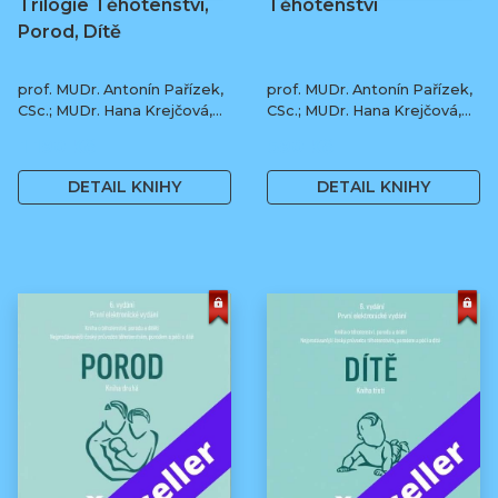
Trilogie Těhotenství,
Těhotenství
Porod, Dítě
prof. MUDr. Antonín Pařízek,
prof. MUDr. Antonín Pařízek,
CSc.; MUDr. Hana Krejčová,
CSc.; MUDr. Hana Krejčová,
Ph.D.; MUDr. Milena
Ph.D.; prof. MUDr. Tomáš
1 190 Kč
590 Kč
Dokoupilová; prof. MUDr.
Honzík, Ph.D. a kol.
Tomáš Honzík, Ph.D. a kol.
DETAIL KNIHY
DETAIL KNIHY