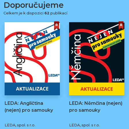
Doporučujeme
Celkem je k dispozici
62
publikací
LEDA: Angličtina
LEDA: Němčina (nejen)
(nejen) pro samouky
pro samouky
LEDA, spol. s r.o.
LEDA, spol. s r.o.