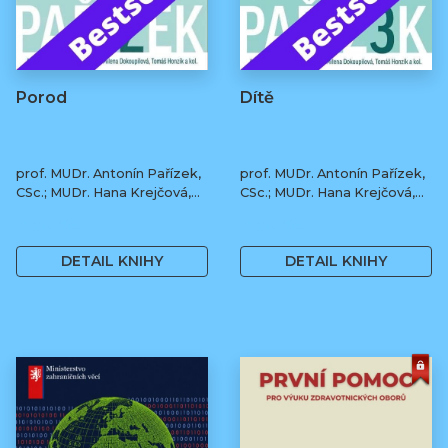
Porod
Dítě
prof. MUDr. Antonín Pařízek,
prof. MUDr. Antonín Pařízek,
CSc.; MUDr. Hana Krejčová,
CSc.; MUDr. Hana Krejčová,
Ph.D.; MUDr. Milena
Ph.D.; MUDr. Milena
490 Kč
490 Kč
Dokoupilová; prof. MUDr.
Dokoupilová; prof. MUDr.
Tomáš Honzík, Ph.D. a kol.
Tomáš Honzík, Ph.D. a kol.
DETAIL KNIHY
DETAIL KNIHY