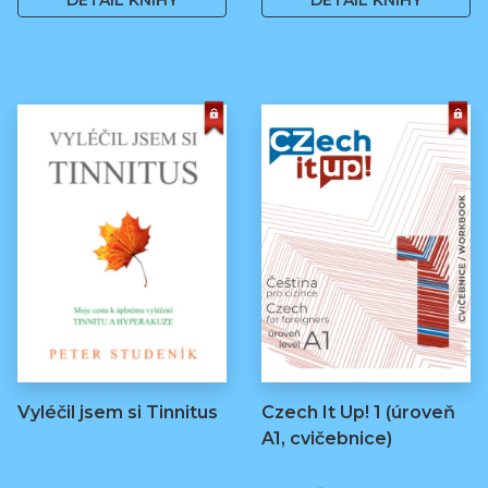
DETAIL KNIHY
DETAIL KNIHY
Vyléčil jsem si Tinnitus
Czech It Up! 1 (úroveň
A1, cvičebnice)