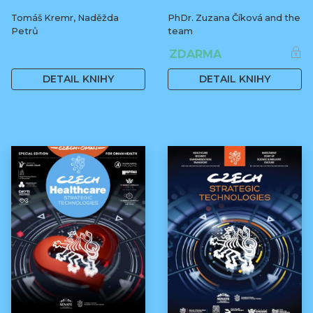
Tomáš Kremr, Naděžda
PhDr. Zuzana Číková and the
Petrů
team
339 Kč
ZDARMA
DETAIL KNIHY
DETAIL KNIHY