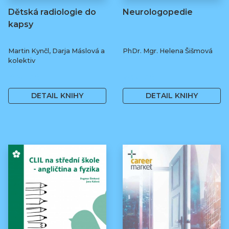
Dětská radiologie do
Neurologopedie
kapsy
Martin Kynčl, Darja Máslová a
PhDr. Mgr. Helena Šišmová
kolektiv
450 Kč
890 Kč
DETAIL KNIHY
DETAIL KNIHY