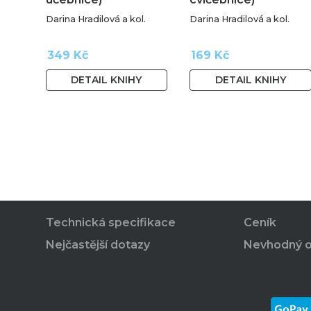
Darina Hradilová a kol.
Darina Hradilová a kol.
349 Kč
169 Kč
DETAIL KNIHY
DETAIL KNIHY
Technická specifikace
Ceník
Nejčastější dotazy
Nevhodný 