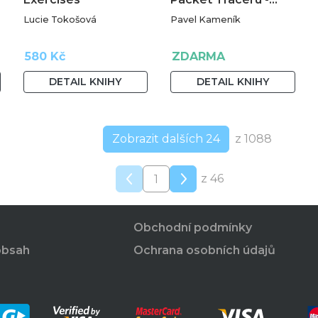
Lucie Tokošová
Pavel Kameník
580 Kč
ZDARMA
DETAIL KNIHY
DETAIL KNIHY
Zobrazit dalších 24
z 1088
z 46
Obchodní podmínky
obsah
Ochrana osobních údajů