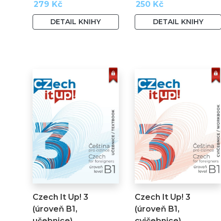
279 Kč
250 Kč
DETAIL KNIHY
DETAIL KNIHY
Czech It Up! 3
Czech It Up! 3
(úroveň B1,
(úroveň B1,
učebnice)
cvičebnice)