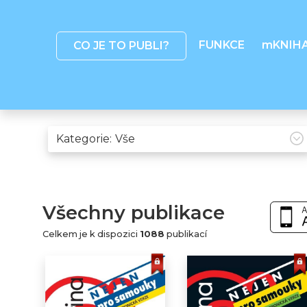
FUNKCE
mKNIH
CO JE TO PUBLI?
Kategorie:
Všechny publikace
Celkem je k dispozici
1088
publikací