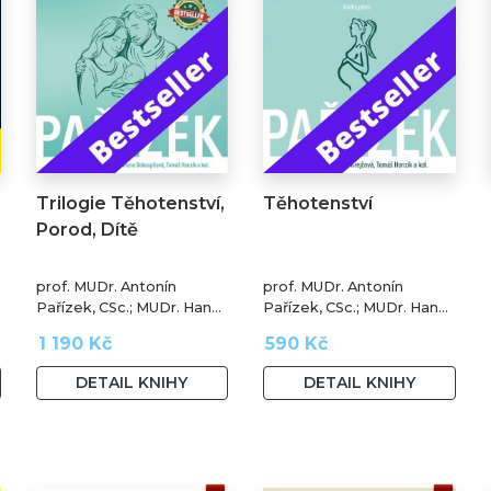
Trilogie Těhotenství,
Těhotenství
Porod, Dítě
prof. MUDr. Antonín
prof. MUDr. Antonín
Pařízek, CSc.; MUDr. Hana
Pařízek, CSc.; MUDr. Hana
Krejčová, Ph.D.; MUDr.
Krejčová, Ph.D.; prof.
1 190 Kč
590 Kč
Milena Dokoupilová; prof.
MUDr. Tomáš Honzík,
MUDr. Tomáš Honzík,
Ph.D. a kol.
DETAIL KNIHY
DETAIL KNIHY
Ph.D. a kol.