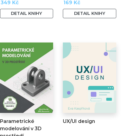
349 Kč
169 Kč
DETAIL KNIHY
DETAIL KNIHY
Parametrické
UX/UI design
modelování v 3D
prostředí