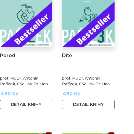
Porod
Dítě
prof. MUDr. Antonín
prof. MUDr. Antonín
Pařízek, CSc.; MUDr. Hana
Pařízek, CSc.; MUDr. Hana
Krejčová, Ph.D.; MUDr.
Krejčová, Ph.D.; MUDr.
490 Kč
490 Kč
Milena Dokoupilová; prof.
Milena Dokoupilová; prof.
MUDr. Tomáš Honzík,
MUDr. Tomáš Honzík,
DETAIL KNIHY
DETAIL KNIHY
Ph.D. a kol.
Ph.D. a kol.