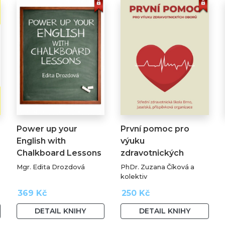
Power up your
První pomoc pro
English with
výuku
Chalkboard Lessons
zdravotnických
oborů
Mgr. Edita Drozdová
PhDr. Zuzana Číková a
kolektiv
369 Kč
250 Kč
DETAIL KNIHY
DETAIL KNIHY