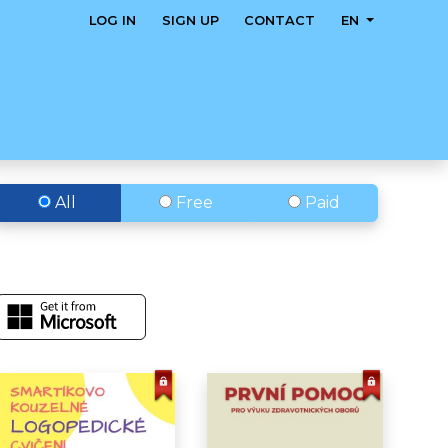
LOG IN
SIGN UP
CONTACT
EN
All
Free
Paid