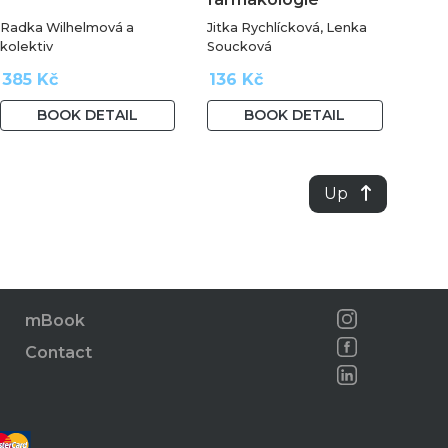
Radka Wilhelmová a
Jitka Rychlícková, Lenka
kolektiv
Soucková
385 Kč
136 Kč
BOOK DETAIL
BOOK DETAIL
Up
mBook
Contact