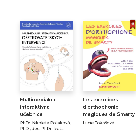
Multimediálna
Les exercices
interaktívna
d’orthophonie
učebnica
magiques de Smarty
ošetrovateľských…
PhDr. Nikoleta Poliaková,
Lucie Tokošová
PhD., doc. PhDr. Iveta
Matišáková, PhD., PhDr.