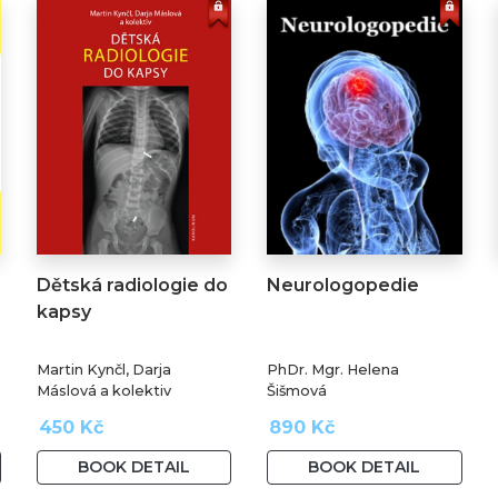
Dětská radiologie do
Neurologopedie
kapsy
Martin Kynčl, Darja
PhDr. Mgr. Helena
Máslová a kolektiv
Šišmová
450 Kč
890 Kč
BOOK DETAIL
BOOK DETAIL