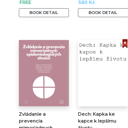
FREE
580 Kč
Michaela Bobkowska,
PhD., PhDr. Anna
BOOK DETAIL
BOOK DETAIL
Litvínová, PhD., Mgr.
Gabriela Šulyová, PhDr.
Zuzana Micháliková, PhDr.
Katarína Gerlichová, PhD.
a doc. PhDr. Ľubica
Ilievová, PhD.
Zvládanie a
Dech: Kapka ke
prevencia
kapce k lepšímu
mimoriadnych
životu