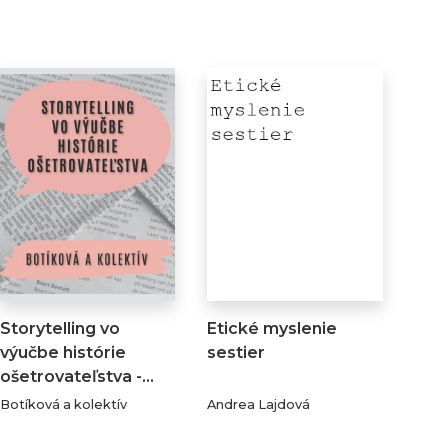
Storytelling vo
Etické myslenie
výučbe histórie
sestier
ošetrovateľstva -…
Botíková a kolektív
Andrea Lajdová