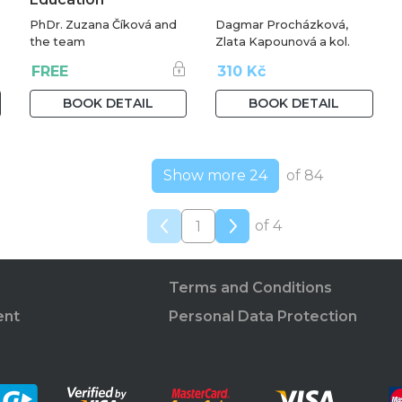
PhDr. Zuzana Číková and
Dagmar Procházková,
the team
Zlata Kapounová a kol.
FREE
310 Kč
BOOK DETAIL
BOOK DETAIL
Show more 24
of 84
of 4
Terms and Conditions
ent
Personal Data Protection