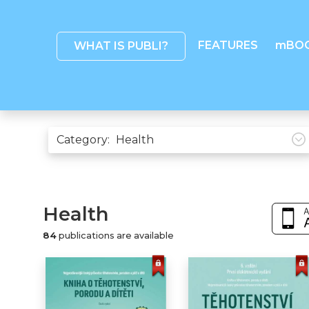
FEATURES
mBO
WHAT IS PUBLI?
Category:
Health
84
publications are available