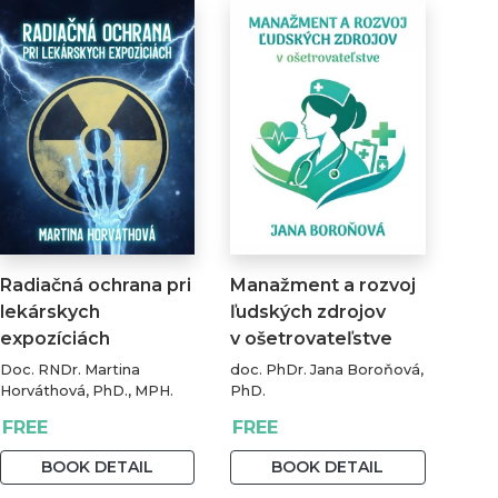
Radiačná ochrana pri
Manažment a rozvoj
lekárskych
ľudských zdrojov
expozíciách
v ošetrovateľstve
Doc. RNDr. Martina
doc. PhDr. Jana Boroňová,
Horváthová, PhD., MPH.
PhD.
FREE
FREE
BOOK DETAIL
BOOK DETAIL