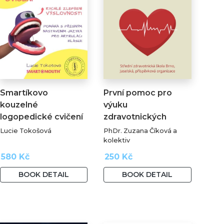
Smartíkovo
První pomoc pro
kouzelné
výuku
logopedické cvičení
zdravotnických
oborů
Lucie Tokošová
PhDr. Zuzana Číková a
kolektiv
580 Kč
250 Kč
BOOK DETAIL
BOOK DETAIL