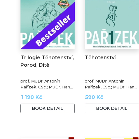
Trilogie Těhotenství,
Těhotenství
Porod, Dítě
prof. MUDr. Antonín
prof. MUDr. Antonín
Pařízek, CSc.; MUDr. Hana
Pařízek, CSc.; MUDr. Hana
Krejčová, Ph.D.; MUDr.
Krejčová, Ph.D.; prof.
1 190 Kč
590 Kč
Milena Dokoupilová; prof.
MUDr. Tomáš Honzík,
MUDr. Tomáš Honzík,
Ph.D. a kol.
BOOK DETAIL
BOOK DETAIL
Ph.D. a kol.