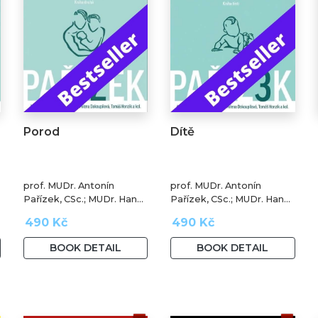
Porod
Dítě
prof. MUDr. Antonín
prof. MUDr. Antonín
Pařízek, CSc.; MUDr. Hana
Pařízek, CSc.; MUDr. Hana
Krejčová, Ph.D.; MUDr.
Krejčová, Ph.D.; MUDr.
490 Kč
490 Kč
Milena Dokoupilová; prof.
Milena Dokoupilová; prof.
MUDr. Tomáš Honzík,
MUDr. Tomáš Honzík,
BOOK DETAIL
BOOK DETAIL
Ph.D. a kol.
Ph.D. a kol.