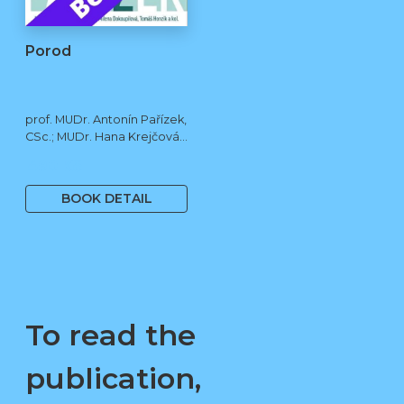
Porod
prof. MUDr. Antonín Pařízek,
CSc.; MUDr. Hana Krejčová,
Ph.D.; MUDr. Milena
490 Kč
Dokoupilová; prof. MUDr.
Tomáš Honzík, Ph.D. a kol.
BOOK DETAIL
To read the
publication,