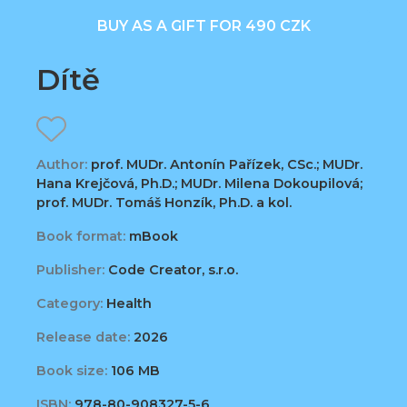
BUY AS A GIFT FOR 490 CZK
Dítě
Author:
prof. MUDr. Antonín Pařízek, CSc.; MUDr.
Hana Krejčová, Ph.D.; MUDr. Milena Dokoupilová;
prof. MUDr. Tomáš Honzík, Ph.D. a kol.
Book format:
mBook
Publisher:
Code Creator, s.r.o.
Category:
Health
Release date:
2026
Book size:
106 MB
ISBN:
978-80-908327-5-6