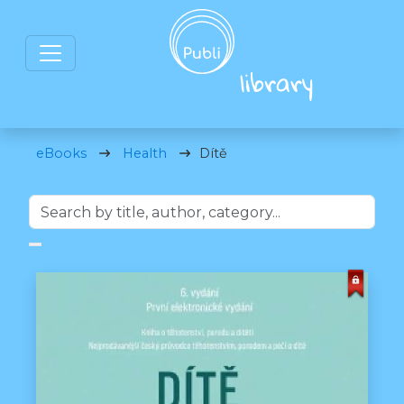
eBooks
Health
Dítě