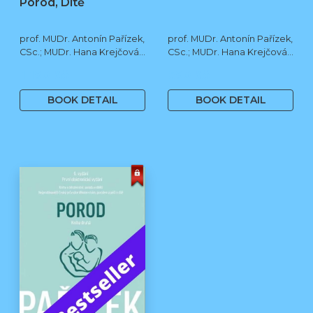
Porod, Dítě
prof. MUDr. Antonín Pařízek,
prof. MUDr. Antonín Pařízek,
CSc.; MUDr. Hana Krejčová,
CSc.; MUDr. Hana Krejčová,
Ph.D.; MUDr. Milena
Ph.D.; prof. MUDr. Tomáš
1 190 Kč
590 Kč
Dokoupilová; prof. MUDr.
Honzík, Ph.D. a kol.
Tomáš Honzík, Ph.D. a kol.
BOOK DETAIL
BOOK DETAIL