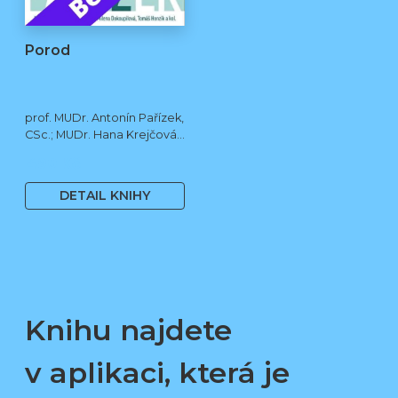
Porod
prof. MUDr. Antonín Pařízek,
CSc.; MUDr. Hana Krejčová,
Ph.D.; MUDr. Milena
490 Kč
Dokoupilová; prof. MUDr.
Tomáš Honzík, Ph.D. a kol.
DETAIL KNIHY
Knihu najdete
v aplikaci, která je