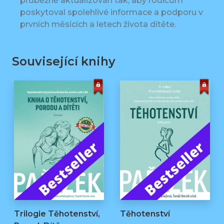
průběžně aktualizován tak, aby rodičům
poskytoval spolehlivé informace a podporu v
prvních měsících a letech života dítěte.
Související knihy
Trilogie Těhotenství,
Těhotenství