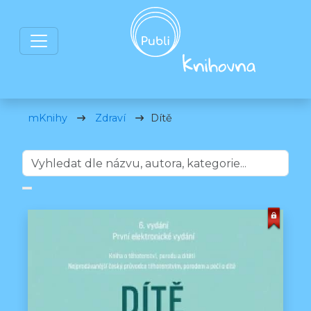
mKnihy
Zdraví
Dítě