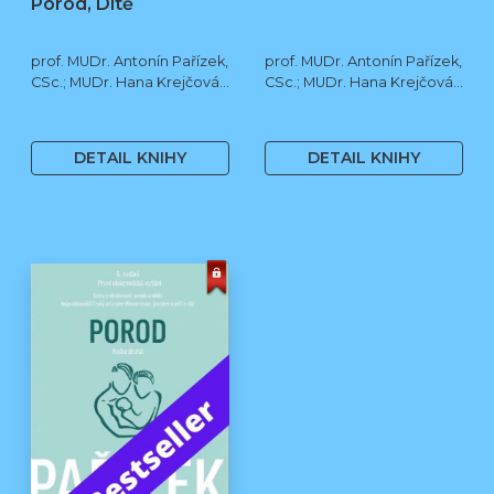
Porod, Dítě
prof. MUDr. Antonín Pařízek,
prof. MUDr. Antonín Pařízek,
CSc.; MUDr. Hana Krejčová,
CSc.; MUDr. Hana Krejčová,
Ph.D.; MUDr. Milena
Ph.D.; prof. MUDr. Tomáš
1 190 Kč
590 Kč
Dokoupilová; prof. MUDr.
Honzík, Ph.D. a kol.
Tomáš Honzík, Ph.D. a kol.
DETAIL KNIHY
DETAIL KNIHY