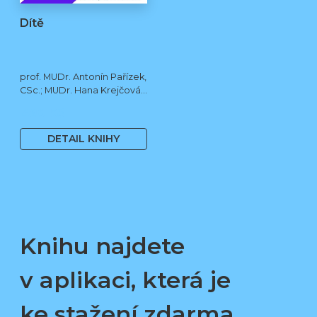
Dítě
prof. MUDr. Antonín Pařízek,
CSc.; MUDr. Hana Krejčová,
Ph.D.; MUDr. Milena
490 Kč
Dokoupilová; prof. MUDr.
Tomáš Honzík, Ph.D. a kol.
DETAIL KNIHY
Knihu najdete
v aplikaci, která je
ke stažení zdarma.