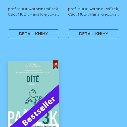
prof. MUDr. Antonín Pařízek,
prof. MUDr. Antonín Pařízek,
CSc.; MUDr. Hana Krejčová,
CSc.; MUDr. Hana Krejčová,
Ph.D.; MUDr. Milena
Ph.D.; prof. MUDr. Tomáš
1 190 Kč
590 Kč
Dokoupilová; prof. MUDr.
Honzík, Ph.D. a kol.
Tomáš Honzík, Ph.D. a kol.
DETAIL KNIHY
DETAIL KNIHY