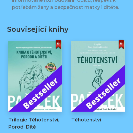
informované rozhodování rodičů, respekt k
potřebám ženy a bezpečnost matky i dítěte.
Související knihy
Trilogie Těhotenství,
Těhotenství
Porod, Dítě