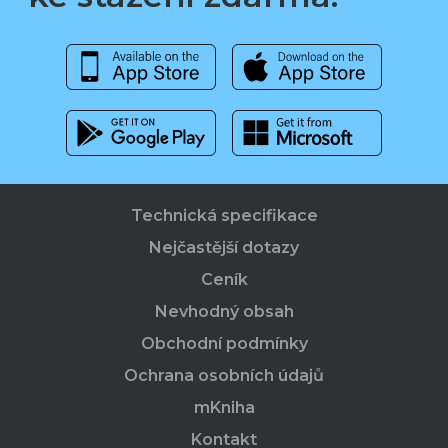
Technická specifikace
Nejčastější dotazy
Ceník
Nevhodný obsah
Obchodní podmínky
Ochrana osobních údajů
mKniha
Kontakt