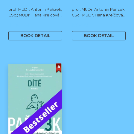
prof. MUDr. Antonín Pařízek,
prof. MUDr. Antonín Pařízek,
CSc.; MUDr. Hana Krejčová,
CSc.; MUDr. Hana Krejčová,
Ph.D.; MUDr. Milena
Ph.D.; prof. MUDr. Tomáš
1 190 Kč
590 Kč
Dokoupilová; prof. MUDr.
Honzík, Ph.D. a kol.
Tomáš Honzík, Ph.D. a kol.
BOOK DETAIL
BOOK DETAIL