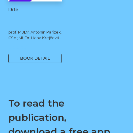
Dítě
prof. MUDr. Antonín Pařízek,
CSc.; MUDr. Hana Krejčová,
Ph.D.; MUDr. Milena
490 Kč
Dokoupilová; prof. MUDr.
Tomáš Honzík, Ph.D. a kol.
BOOK DETAIL
To read the
publication,
download a free app