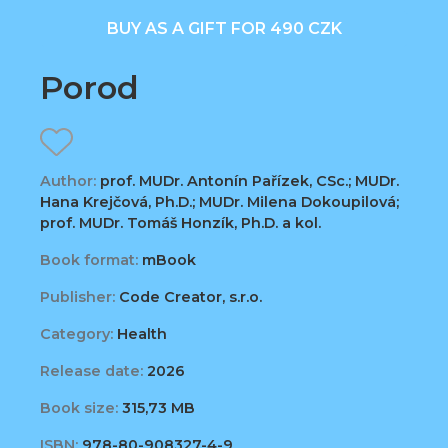
BUY AS A GIFT FOR 490 CZK
Porod
Author:
prof. MUDr. Antonín Pařízek, CSc.; MUDr.
Hana Krejčová, Ph.D.; MUDr. Milena Dokoupilová;
prof. MUDr. Tomáš Honzík, Ph.D. a kol.
Book format:
mBook
Publisher:
Code Creator, s.r.o.
Category:
Health
Release date:
2026
Book size:
315,73 MB
ISBN:
978-80-908327-4-9