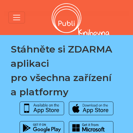
Stáhněte si ZDARMA
aplikaci
pro všechna zařízení
a platformy