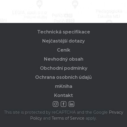
Technická specifikace
Nejčastější dotazy
Ceník
Nevhodný obsah
Obchodní podmínky
Ochrana osobních údajů
mKniha
Kontakt
This site is protected by reCAPTCHA and the Google
Privacy
Policy
and
Terms of Service
apply.