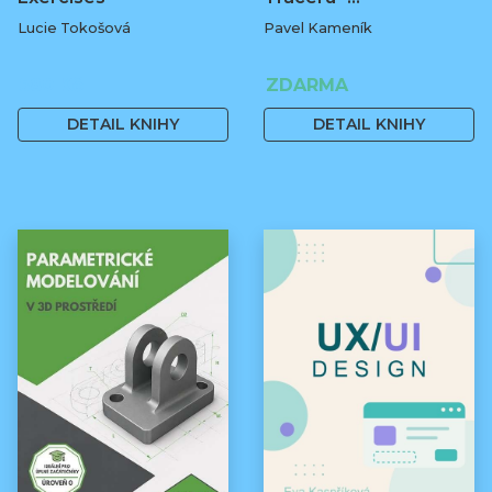
Lucie Tokošová
Pavel Kameník
580 Kč
ZDARMA
DETAIL KNIHY
DETAIL KNIHY