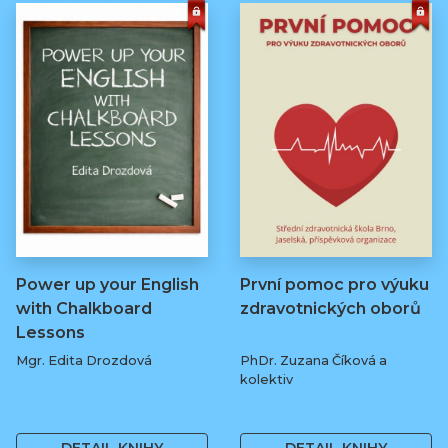
Power up your English
První pomoc pro výuku
with Chalkboard
zdravotnických oborů
Lessons
Mgr. Edita Drozdová
PhDr. Zuzana Číková a
kolektiv
369 Kč
250 Kč