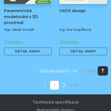
Parametrické
UX/UI design
modelování v 3D
prostředí
Mgr. Jakub Dvořák
Ing. Eva Kaspříková
ZDARMA
ZDARMA
DETAIL KNIHY
DETAIL KNIHY
Zobrazit dalších 24
z 1088
z 46
Technická specifikace
Nejčastější dotazy