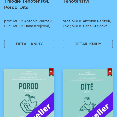
Trilogie Těhotenství,
Těhotenství
Porod, Dítě
prof. MUDr. Antonín Pařízek,
prof. MUDr. Antonín Pařízek,
CSc.; MUDr. Hana Krejčová,
CSc.; MUDr. Hana Krejčová,
Ph.D.; MUDr. Milena
Ph.D.; prof. MUDr. Tomáš
1 190 Kč
590 Kč
Dokoupilová; prof. MUDr.
Honzík, Ph.D. a kol.
Tomáš Honzík, Ph.D. a kol.
DETAIL KNIHY
DETAIL KNIHY