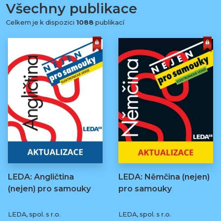
Všechny publikace
Celkem je k dispozici
1088
publikací
LEDA: Angličtina
LEDA: Němčina (nejen)
(nejen) pro samouky
pro samouky
LEDA, spol. s r.o.
LEDA, spol. s r.o.