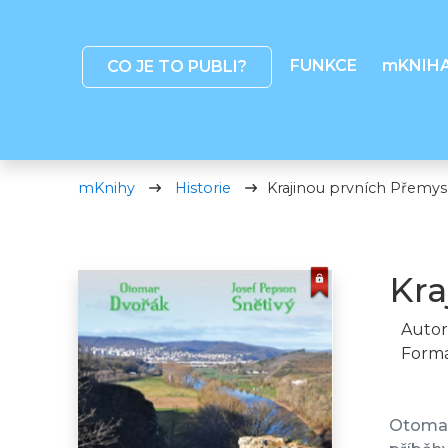
FUNKCE
mKNIH
CO JE TO PUBLI?
mKnihy
Historie
Krajinou prvních Přemys
Kra
Autor
Formá
Otomar 