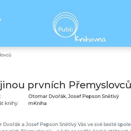
A
lovců
jinou prvních Přemyslovc
:
Otomar Dvořák, Josef Pepson Snětivý
t knihy:
mKniha
Dvořák a Josef Pepson Snětivý Vás ve své šesté spole