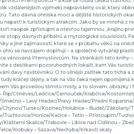
 prvních Přemyslovců – a kde se rodila česká státnost.
lik vzdálenějších výjimek) nepravidelný ovál, který obk
rů. Tato dávná ohniska moci a dějiště historických oka
u nepatří k turistickým atrakcím. Jako by se mnohá z n
toři naopak zpřístupní a otevřou tajemnou „krajinu pr
al stopy dávných příběhů a mytologické souvislosti, Pe
ky a jiné zajímavosti, které se v průběhu věků na oněc
 úhlů se navzájem doplňují – a společně vytvářejí plast
ce věnovaná Přemyslovcům. Na stránkách této knihy – a pa
te s desítkami pozoruhodných lokalit, kam Vás turisti
áni davy návštěvníků. O to silnější zážitek tato tichá a z
et tudy kráčejí dějiny, a tak na Vás čeká nejen opomíjená k
em Vás provedou těmito místy, a to slovem, obrázky i 
 – Říp/Ctiněves/Ledčice/Černouček/Krabčice/Kostomla
n/Smečno – Levý Hradec/Pravý Hradec/Přední Kopanina/Ú
u/Chýnov/Tursko/Kozinec/Holubice – Budeč/Zákolany/Tr
/Tuchlovice/Honice/Kačice – Tetín – Přistoupim/Tuchora
/Klášterní Skalice/Třebovle – Libice nad Cidlinou – Zbe
Telce/Klobuky – Sázava/Nechyba/Krkavčí skály.