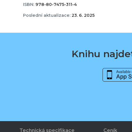
ISBN:
978-80-7475-311-4
Poslední aktualizace:
23. 6. 2025
Knihu najdet
Technická specifikace
Ceník