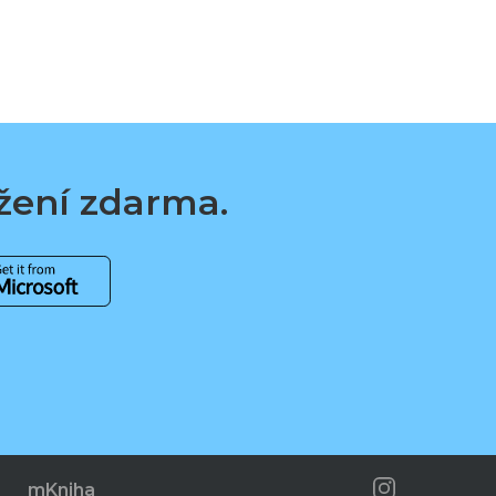
ažení zdarma.
mKniha