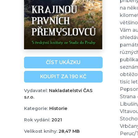
příběhy
na něko
kilomet
většino
Vám au
shledáv
památní
různých
publika
ČÍST UKÁZKU
seznámí
obtěžov
KOUPIT ZA 190 KČ
tisíc l
Pepson
Vydavatel:
Nakladatelství ČAS
Strana
s.r.o.
Libuší
Kategorie:
Historie
Vltavo
Stochov
Rok vydání:
2021
Vrbčany
Velikost knihy:
28,47 MB
Peruc/