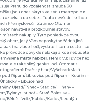
 Pokud si je vyznačíme na mapě, získáme (až
ružuje Prahu do vzdálenosti zhruba 30
mžiků jsou dnes skrytá ve stínu metropole a
ich uzavírala do sebe… Touto nevšední knihou
vních Přemyslovců“. Zatímco Otomar
pson navštívil a prozkoumal stavby,
h místech nakupily. Tyto pohledy ze dvou
ický obraz, jaký Vám neposkytne žádná jiná
k i na vlastní oči, vydáte-li se na cestu – se
cké průvodce obvykle nelákají a kde nebudete
amyšlená místa nabízejí. Není divu; již více než
rása, ale také silný genius loci. Otomar s
fotografiemi: Pražský hrad/Vyšehrad/Malá
ty pod Řípem/Libkovice pod Řípem – Kouřim –
holičky – Libčice nad
něný Újezd/Týnec – Stadice/Hliňany –
z/Bylany/Lstiboř – Stará Boleslav –
čno/Běleč – Velíz/Kublov/Karlov/Leontýn –