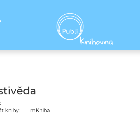
A
stivěda
:
t knihy:
mKniha