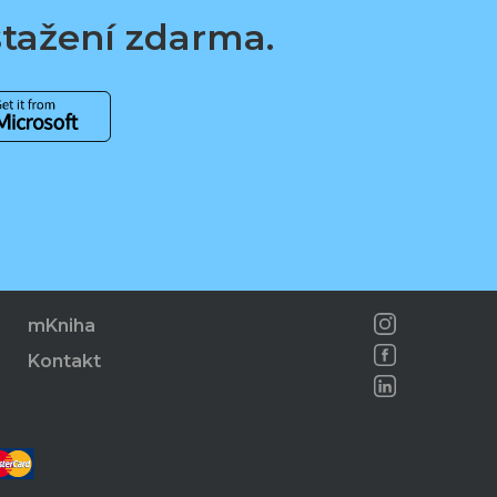
 stažení zdarma.
mKniha
Kontakt