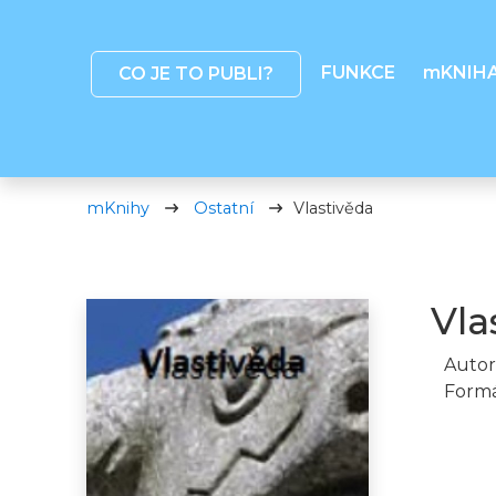
FUNKCE
mKNIH
CO JE TO PUBLI?
mKnihy
Ostatní
Vlastivěda
Vla
Autor
Formá