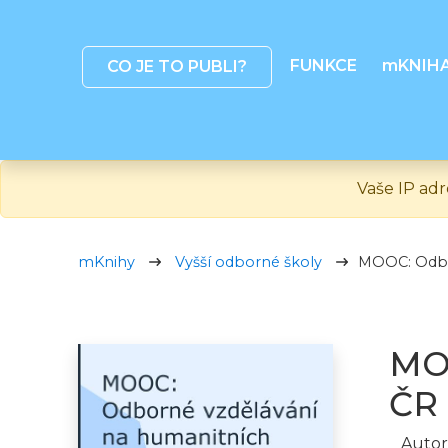
FUNKCE
mKNIH
CO JE TO PUBLI?
Vaše IP adr
mKnihy
Vyšší odborné školy
MOOC: Odbo
MOO
ČR
Autor