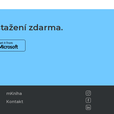
 stažení zdarma.
mKniha
Kontakt