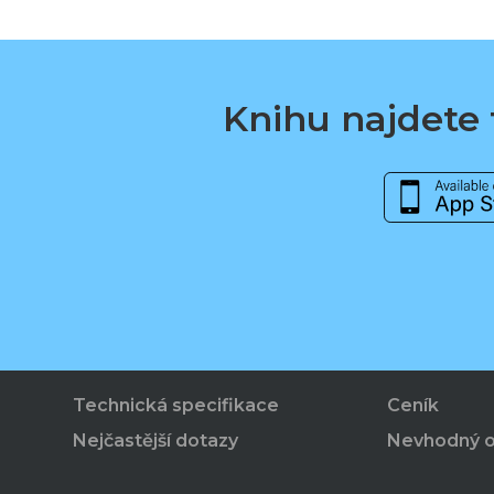
Knihu najdete t
Technická specifikace
Ceník
Nejčastější dotazy
Nevhodný 