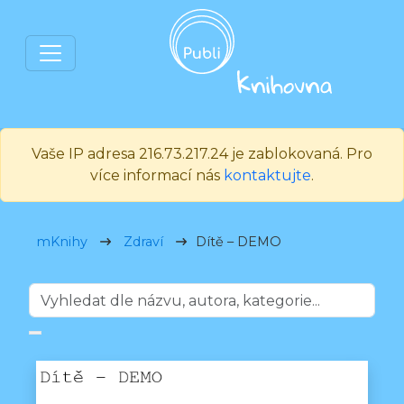
Vaše IP adresa 216.73.217.24 je zablokovaná. Pro
více informací nás
kontaktujte
.
mKnihy
Zdraví
Dítě – DEMO