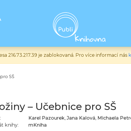
A
esa 216.73.217.39 je zablokovaná. Pro více informací nás
k
 pro SŠ
žiny – Učebnice pro SŠ
:
Karel Pazourek, Jana Kalová, Michaela Pet
t knihy:
mKniha