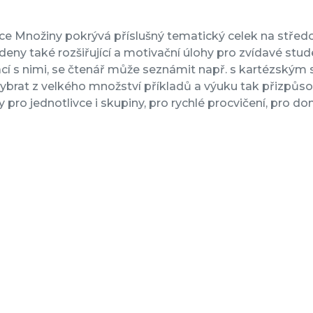
e Množiny pokrývá příslušný tematický celek na středoš
deny také rozšiřující a motivační úlohy pro zvídavé stud
cí s nimi, se čtenář může seznámit např. s kartézským 
brat z velkého množství příkladů a výuku tak přizpůso
y pro jednotlivce i skupiny, pro rychlé procvičení, pro d