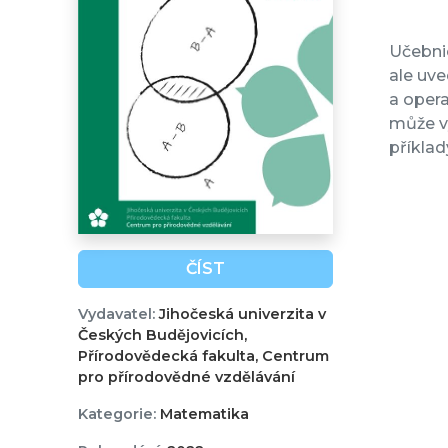
Učebnic
ale uve
a opera
může vy
příklad
ČÍST
Vydavatel:
Jihočeská univerzita v
Českých Budějovicích,
Přírodovědecká fakulta, Centrum
pro přírodovědné vzdělávání
Kategorie:
Matematika