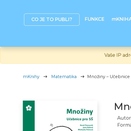
FUNKCE
mKNIH
CO JE TO PUBLI?
Vaše IP adr
mKnihy
Matematika
Množiny – Učebnice
Mno
Autor
Formá