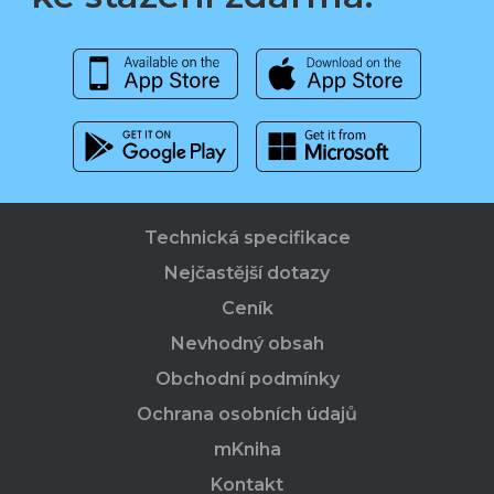
Technická specifikace
Nejčastější dotazy
Ceník
Nevhodný obsah
Obchodní podmínky
Ochrana osobních údajů
mKniha
Kontakt