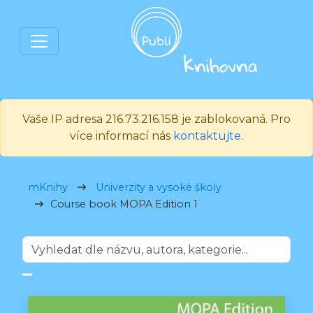
Vaše IP adresa 216.73.216.158 je zablokovaná. Pro
více informací nás
kontaktujte
.
mKnihy
Univerzity a vysoké školy
Course book MOPA Edition 1