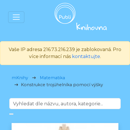
Vaše IP adresa 216.73.216.239 je zablokovaná. Pro
více informací nás
kontaktujte
.
mKnihy
Matematika
Konstrukce trojúhelníka pomocí výšky