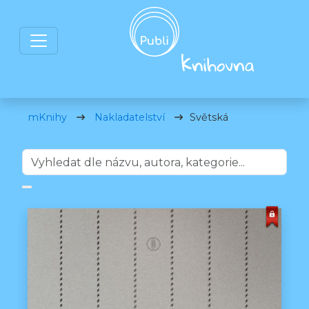
mKnihy
Nakladatelství
Světská