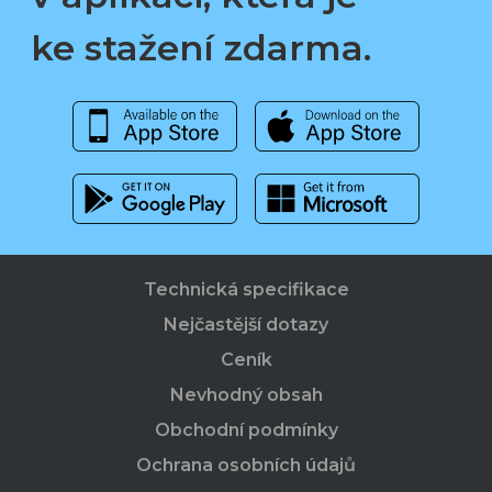
ke stažení zdarma.
Technická specifikace
Nejčastější dotazy
Ceník
Nevhodný obsah
Obchodní podmínky
Ochrana osobních údajů