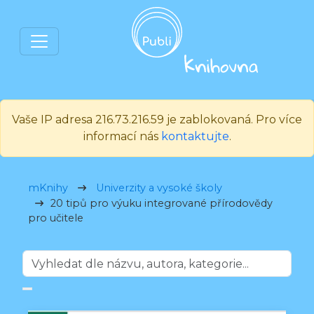
Vaše IP adresa 216.73.216.59 je zablokovaná. Pro více
informací nás
kontaktujte
.
mKnihy
Univerzity a vysoké školy
20 tipů pro výuku integrované přírodovědy
pro učitele