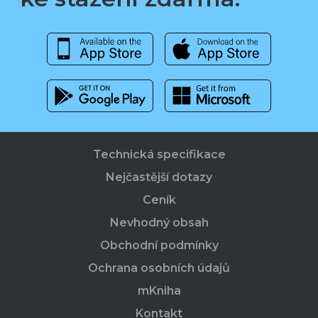
Technická specifikace
Nejčastější dotazy
Ceník
Nevhodný obsah
Obchodní podmínky
Ochrana osobních údajů
mKniha
Kontakt