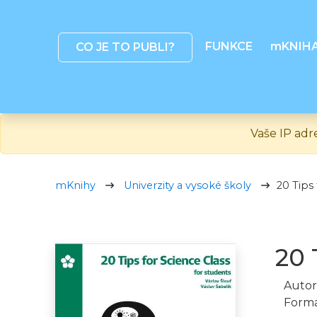
FUNKCE
mKNIH
CO JE TO PUBLI?
Vaše IP adr
mKnihy
Univerzity a vysoké školy
20 Tips 
20 
Autor
Formá