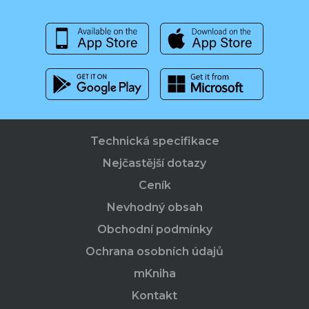
Technická specifikace
Nejčastější dotazy
Ceník
Nevhodný obsah
Obchodní podmínky
Ochrana osobních údajů
mKniha
Kontakt