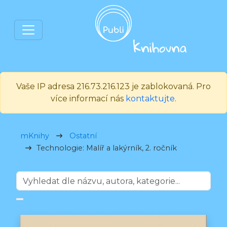
Vaše IP adresa 216.73.216.123 je zablokovaná. Pro
více informací nás
kontaktujte
.
mKnihy
Ostatní
Technologie: Malíř a lakýrník, 2. ročník