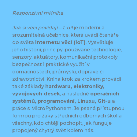
Responzivní mKniha
Jak si věci povídají – 1. díl
je moderní a
srozumitelná učebnice, která uvádí čtenáře
do světa
Internetu věcí (IoT)
. Vysvětluje
jeho historii, principy, používané technologie,
senzory, aktuátory, komunikační protokoly,
bezpečnost i praktické využití v
domácnostech, průmyslu, dopravě či
zdravotnictví. Kniha krok za krokem provádí
také základy
hardwaru, elektroniky,
vývojových desek
, a následně
operačních
systémů, programování, Linuxu, Git-u
a
práce s MicroPythonem. Je psaná přístupnou
formou pro žáky středních odborných škol a
všechny, kdo chtějí pochopit, jak funguje
propojený chytrý svět kolem nás.