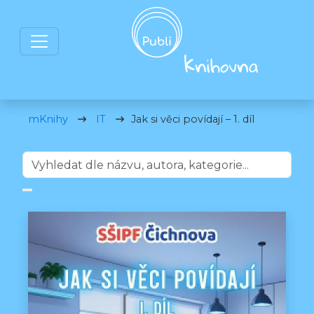
mKnihy
IT
Jak si věci povídají – 1. díl