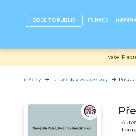
FUNKCE
mKNIH
CO JE TO PUBLI?
Vaše IP adr
mKnihy
Univerzity a vysoké školy
Předpok
Pře
Autor
Formá