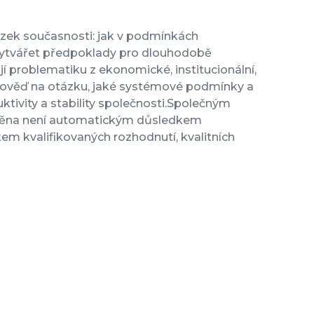
ázek současnosti: jak v podmínkách
 vytvářet předpoklady pro dlouhodobě
ují problematiku z ekonomické, institucionální,
dpověď na otázku, jaké systémové podmínky a
uktivity a stability společnosti.Společným
změna není automatickým důsledkem
m kvalifikovaných rozhodnutí, kvalitních