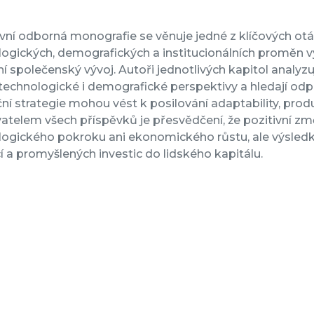
vní odborná monografie se věnuje jedné z klíčových ot
logických, demografických a institucionálních proměn
ní společenský vývoj. Autoři jednotlivých kapitol analyz
 technologické i demografické perspektivy a hledají o
ční strategie mohou vést k posilování adaptability, prod
atelem všech příspěvků je přesvědčení, že pozitivní 
ogického pokroku ani ekonomického růstu, ale výsledke
cí a promyšlených investic do lidského kapitálu.