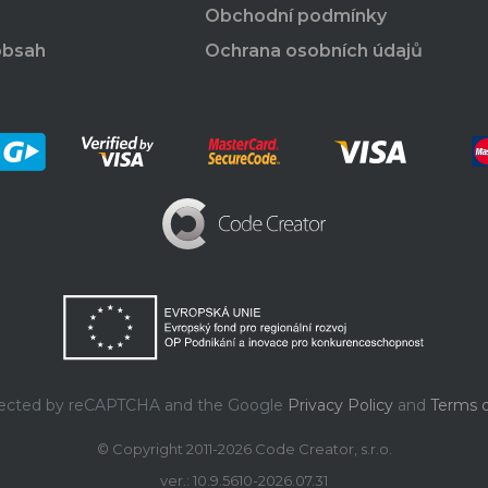
Obchodní podmínky
obsah
Ochrana osobních údajů
rotected by reCAPTCHA and the Google
Privacy Policy
and
Terms o
© Copyright 2011-2026 Code Creator, s.r.o.
ver.: 10.9.5610-2026.07.31