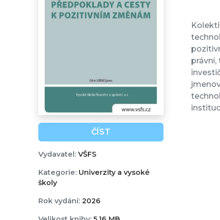
Kolekti
techno
pozitiv
právní,
investi
jmenov
technol
institu
ČÍST
Vydavatel:
VŠFS
Kategorie:
Univerzity a vysoké
školy
Rok vydání:
2026
Velikost knihy:
5,16 MB