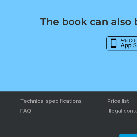
The book can also b
Technical specifications
Price list
FAQ
Illegal cont