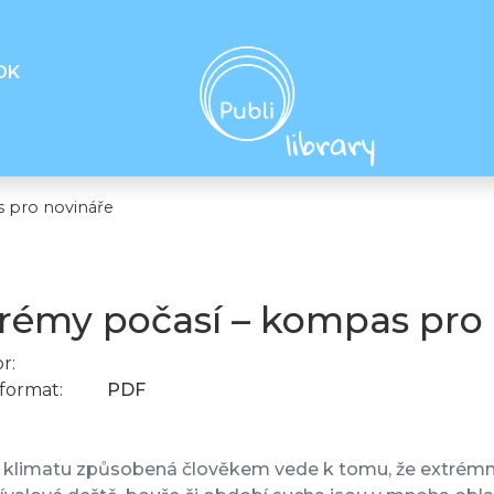
OK
 pro novináře
rémy počasí – kompas pro
r:
format:
PDF
klimatu způsobená člověkem vede k tomu, že extrémní 