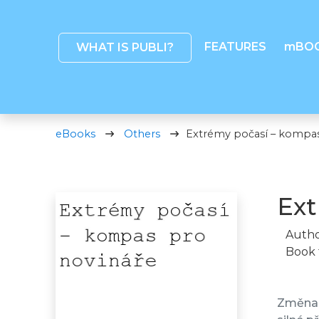
FEATURES
mBO
WHAT IS PUBLI?
eBooks
Others
Extrémy počasí – kompas
Ext
Autho
Book 
Změna 