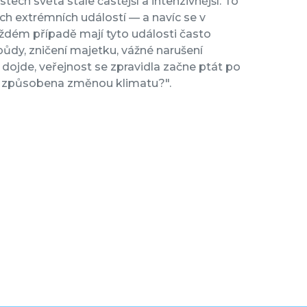
ech světa stále častější a intenzivnější. To
 extrémních událostí — a navíc se v
aždém případě mají tyto události často
dy, zničení majetku, vážné narušení
ojde, veřejnost se zpravidla začne ptát po
ost způsobena změnou klimatu?".