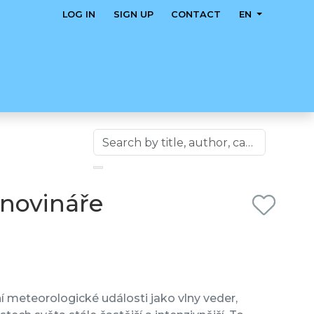
LOG IN
SIGN UP
CONTACT
EN
 novináře
meteorologické události jako vlny veder,