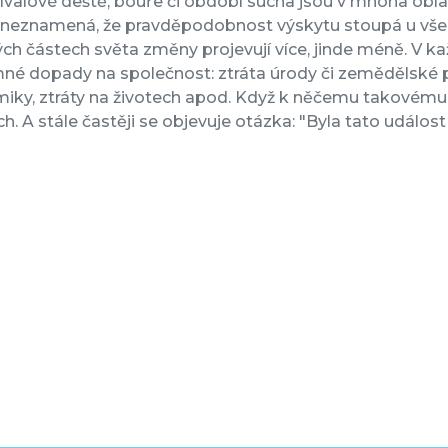
řívalové deště, bouře či období sucha jsou v mnoha oblast
neznamená, že pravděpodobnost výskytu stoupá u všech
ch částech světa změny projevují více, jinde méně. V k
é dopady na společnost: ztráta úrody či zemědělské pů
ky, ztráty na životech apod. Když k něčemu takovému d
ch. A stále častěji se objevuje otázka: "Byla tato udál