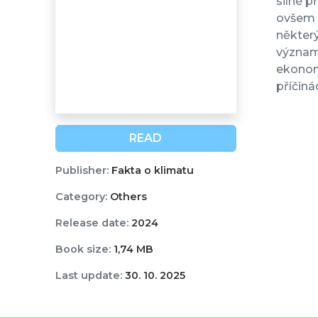
silné p
ovšem 
některý
významn
ekonomi
příčiná
READ
Publisher:
Fakta o klimatu
Category:
Others
Release date:
2024
Book size:
1,74 MB
Last update:
30. 10. 2025