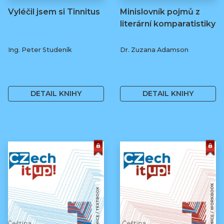
Vyléčil jsem si Tinnitus
Minislovník pojmů z
literární komparatistiky
Ing. Peter Studeník
Dr. Zuzana Adamson
279 Kč
250 Kč
DETAIL KNIHY
DETAIL KNIHY