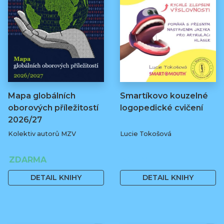
Mapa globálních
Smartíkovo kouzelné
oborových příležitostí
logopedické cvičení
2026/27
Kolektiv autorů MZV
Lucie Tokošová
ZDARMA
580 Kč
DETAIL KNIHY
DETAIL KNIHY