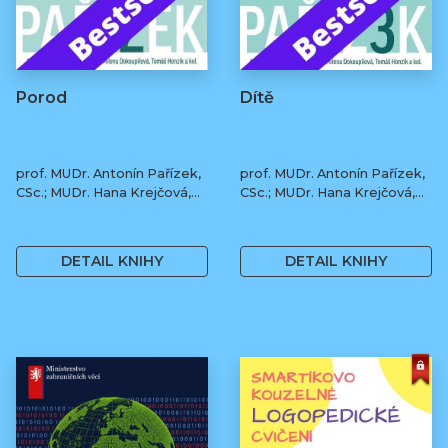
Porod
Dítě
prof. MUDr. Antonín Pařízek,
prof. MUDr. Antonín Pařízek,
CSc.; MUDr. Hana Krejčová,
CSc.; MUDr. Hana Krejčová,
Ph.D.; MUDr. Milena
Ph.D.; MUDr. Milena
490 Kč
490 Kč
Dokoupilová; prof. MUDr.
Dokoupilová; prof. MUDr.
Tomáš Honzík, Ph.D. a kol.
Tomáš Honzík, Ph.D. a kol.
DETAIL KNIHY
DETAIL KNIHY