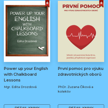
Power up your English
První pomoc pro výuku
with Chalkboard
zdravotnických oborů
Lessons
Mgr. Edita Drozdová
PhDr. Zuzana Číková a
kolektiv
369 Kč
250 Kč