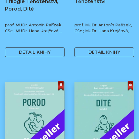
Trilogie Těhotenství,
Těhotenství
Porod, Dítě
prof. MUDr. Antonín Pařízek,
prof. MUDr. Antonín Pařízek,
CSc.; MUDr. Hana Krejčová,
CSc.; MUDr. Hana Krejčová,
Ph.D.; MUDr. Milena
Ph.D.; prof. MUDr. Tomáš
1 190 Kč
590 Kč
Dokoupilová; prof. MUDr.
Honzík, Ph.D. a kol.
Tomáš Honzík, Ph.D. a kol.
DETAIL KNIHY
DETAIL KNIHY