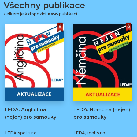
Všechny publikace
Celkem je k dispozici
1088
publikací
LEDA: Angličtina
LEDA: Němčina (nejen)
(nejen) pro samouky
pro samouky
LEDA, spol. s r.o.
LEDA, spol. s r.o.