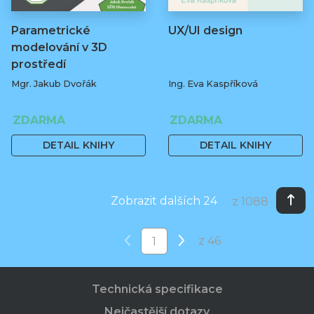
Parametrické
UX/UI design
modelování v 3D
prostředí
Mgr. Jakub Dvořák
Ing. Eva Kaspříková
ZDARMA
ZDARMA
DETAIL KNIHY
DETAIL KNIHY
Zobrazit dalších 24
z 1088
z 46
Technická specifikace
Nejčastější dotazy