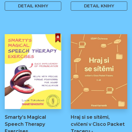
DETAIL KNIHY
DETAIL KNIHY
Smarty’s Magical
Hraj si se sítěmi,
Speech Therapy
cvičení v Cisco Packet
Exercises
Traceru -…