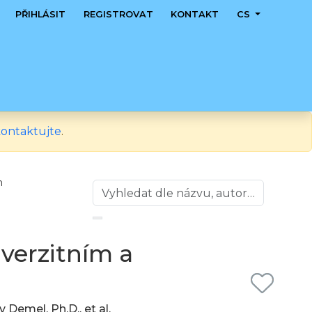
PŘIHLÁSIT
REGISTROVAT
KONTAKT
CS
ontaktujte
.
m
iverzitním a
v Demel, Ph.D., et al.