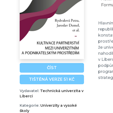
Formá
Hlavním
republi
konstat
prostře
že univ
nahodil
v Liber
podpůrn
ČÍST
progra
strateg
TIŠTĚNÁ VERZE 51 KČ
Vydavatel:
Technická univerzita v
Liberci
Kategorie:
Univerzity a vysoké
školy