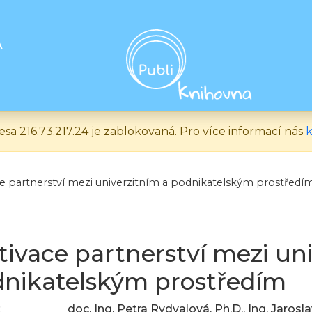
A
esa 216.73.217.24 je zablokovaná. Pro více informací nás
k
ce partnerství mezi univerzitním a podnikatelským prostředí
tivace partnerství mezi un
nikatelským prostředím
:
doc. Ing. Petra Rydvalová, Ph.D., Ing. Jarosla