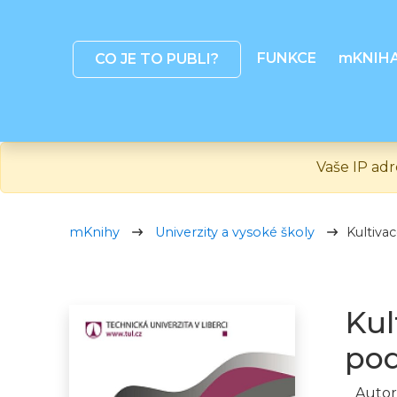
FUNKCE
mKNIH
CO JE TO PUBLI?
Vaše IP adr
mKnihy
Univerzity a vysoké školy
Kultiva
Kul
pod
Autor