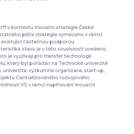
ff v kontextu Inovační strategie České
statného pilíře strategie vymezeno v rámci
s existující částečnou podporou
eristika stavu je v této souvislosti uvedeno,
oto je využívají pro transfer technologií
olu, který byl pořádán na Technické univerzitě
a, univerzita, výzkumná organizace, start-up,
projektu Centralizovaného rozvojového
nosti VŠ v rámci naplňování Inovační