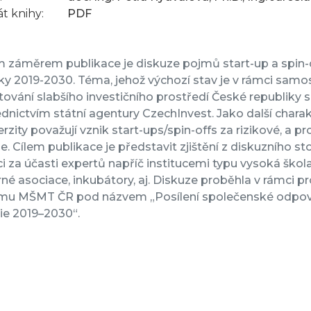
t knihy:
PDF
 záměrem publikace je diskuze pojmů start-up a spin-o
ky 2019-2030. Téma, jehož výchozí stav je v rámci samo
ování slabšího investičního prostředí České republiky 
dnictvím státní agentury CzechInvest. Jako další charakt
erzity považují vznik start-ups/spin-offs za rizikové, a pr
e. Cílem publikace je představit zjištění z diskuzního st
ci za účasti expertů napříč institucemi typu vysoká škol
é asociace, inkubátory, aj. Diskuze proběhla v rámci 
mu MŠMT ČR pod názvem „Posílení společenské odpověd
ie 2019–2030“.