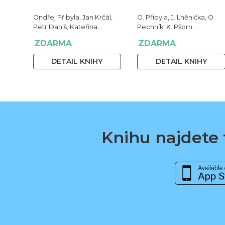
Ondřej Přibyla, Jan Krčál,
O. Přibyla, J. Lněnička, O.
Petr Daniš, Kateřina
Pechník, K. Pšorn
Kolouch Grabovská a
Zákopčanová
ZDARMA
ZDARMA
Alexandra Snováková
DETAIL KNIHY
DETAIL KNIHY
Knihu najdete t