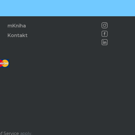
mKniha
Kontakt
f Service
apply.