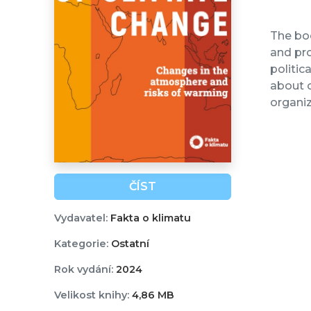
The bo
and pro
politic
about o
organiz
ČÍST
Vydavatel:
Fakta o klimatu
Kategorie:
Ostatní
Rok vydání:
2024
Velikost knihy:
4,86 MB