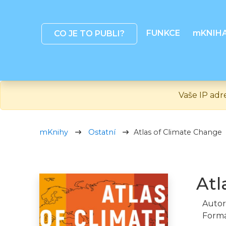
FUNKCE
mKNIH
CO JE TO PUBLI?
Vaše IP adr
mKnihy
Ostatní
Atlas of Climate Change
Atl
Autor
Formá