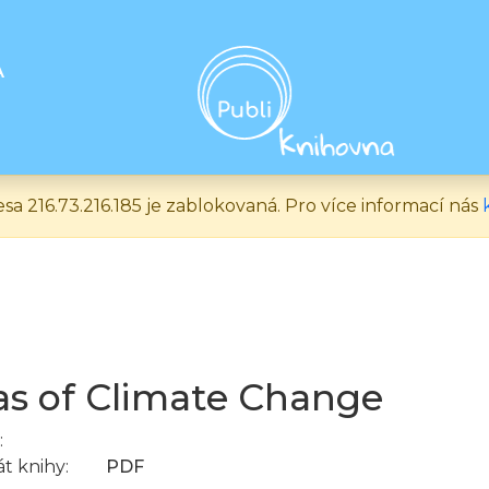
A
esa 216.73.216.185 je zablokovaná. Pro více informací nás
as of Climate Change
:
t knihy:
PDF