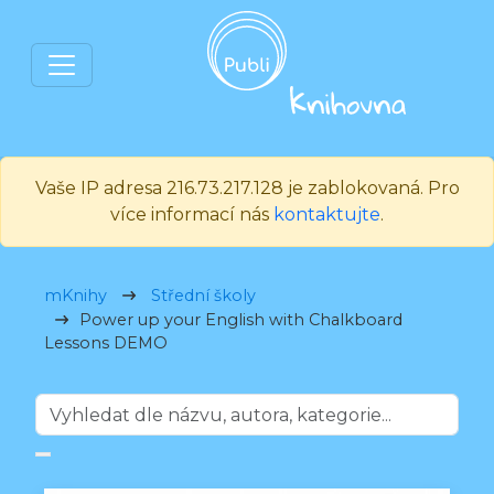
Vaše IP adresa 216.73.217.128 je zablokovaná. Pro
více informací nás
kontaktujte
.
mKnihy
Střední školy
Power up your English with Chalkboard
Lessons DEMO