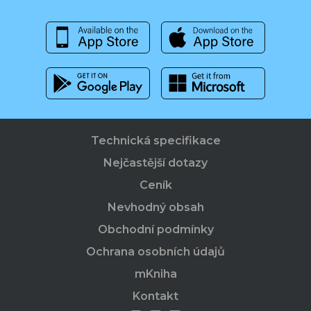
Technická specifikace
Nejčastější dotazy
Ceník
Nevhodný obsah
Obchodní podmínky
Ochrana osobních údajů
mKniha
Kontakt