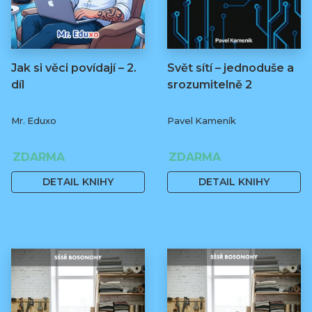
Jak si věci povídají – 2.
Svět sítí – jednoduše a
díl
srozumitelně 2
Mr. Eduxo
Pavel Kameník
ZDARMA
ZDARMA
DETAIL KNIHY
DETAIL KNIHY