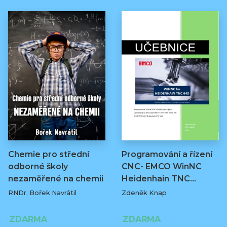
Chemie pro střední
Programování a řízení
odborné školy
CNC- EMCO WinNC
nezaměřené na chemii
Heidenhain TNC…
RNDr. Bořek Navrátil
Zdeněk Knap
ZDARMA
ZDARMA