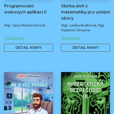
Programování
Sbírka úloh z
webových aplikací II
matematiky pro učební
obory
Mgr. Jana Morbacherová
Mgr. Lenka Budínová, Mgr.
Radomír Omasta
ZDARMA
ZDARMA
DETAIL KNIHY
DETAIL KNIHY