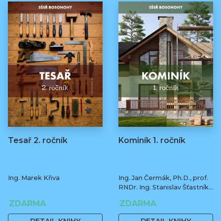
Tesař 2. ročník
Kominík 1. ročník
Ing. Marek Křiva
Ing. Jan Čermák, Ph.D., prof.
RNDr. Ing. Stanislav Šťastník,
CSc., Ph.D.
ZDARMA
ZDARMA