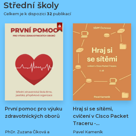
Střední školy
Celkem je k dispozici
32
publikací
První pomoc pro výuku
Hraj si se sítěmi,
zdravotnických oborů
cvičení v Cisco Packet
Traceru -…
PhDr. Zuzana Číková a
Pavel Kameník