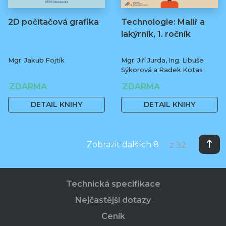
2D počítačová grafika
Technologie: Malíř a
lakýrník, 1. ročník
Mgr. Jakub Fojtík
Mgr. Jiří Jurda, Ing. Libuše
Sýkorová a Radek Kotas
ZDARMA
ZDARMA
DETAIL KNIHY
DETAIL KNIHY
Zobrazit dalších 8
z 32
Technická specifikace
Nejčastější dotazy
Ceník