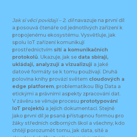
Jak si věci povídají – 2. díl
navazuje na první díl
a posouvá čtenáře od jednotlivých zařízení k
propojenému ekosystému. Vysvětluje, jak
spolu IoT zařízení komunikují
prostřednictvím
sítí a komunikačních
protokolů
. Ukazuje, jak se
data sbírají,
ukládají, analyzují a vizualizují
a jaké
datové formáty se k tomu používají. Druhá
polovina knihy provází světem
cloudových a
edge platforem
, problematikou Big Data a
etickými a právními aspekty zpracování dat.
V závěru se věnuje procesu
prototypování
IoT projektů
a jejich dokumentaci. Stejně
jako první díl je psaná přístupnou formou pro
žáky středních odborných škol a všechny, kdo
chtějí porozumět tomu, jak data, sítě a