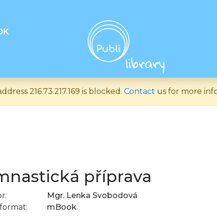
OK
address 216.73.217.169 is blocked.
Contact
us for more inf
nastická příprava
r:
Mgr. Lenka Svobodová
format:
mBook