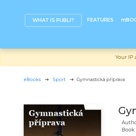
FEATURES
mBO
WHAT IS PUBLI?
Your IP 
eBooks
Sport
Gymnastická příprava
Gym
Autho
Book 