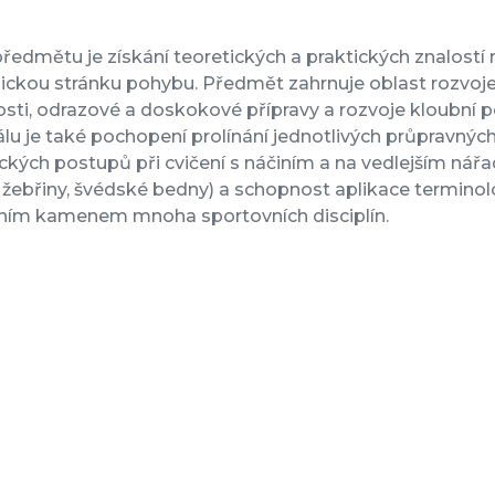
ředmětu je získání teoretických a praktických znalostí 
ickou stránku pohybu. Předmět zahrnuje oblast rozvoje re
sti, odrazové a doskokové přípravy a rozvoje kloubní p
lu je také pochopení prolínání jednotlivých průpravný
ckých postupů při cvičení s náčiním a na vedlejším nářadí
, žebřiny, švédské bedny) a schopnost aplikace termino
ním kamenem mnoha sportovních disciplín.