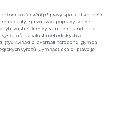
motoricko-funkční přípravy spojující kondiční
aktibility, zpevňovací přípravy, silové
ohyblivosti. Cílem vytvořeného studijního
ch systémů a znalost metodických a
 (tyč, švihadlo, overball, teraband, gymball,
logických výrazů. Gymnastická příprava je