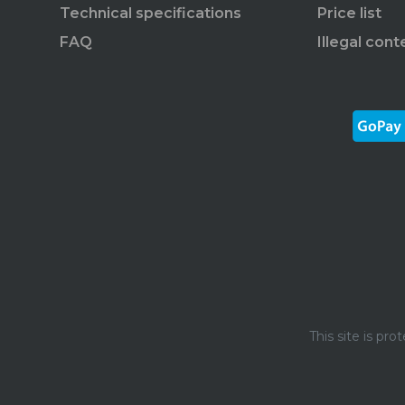
Technical specifications
Price list
FAQ
Illegal cont
This site is p