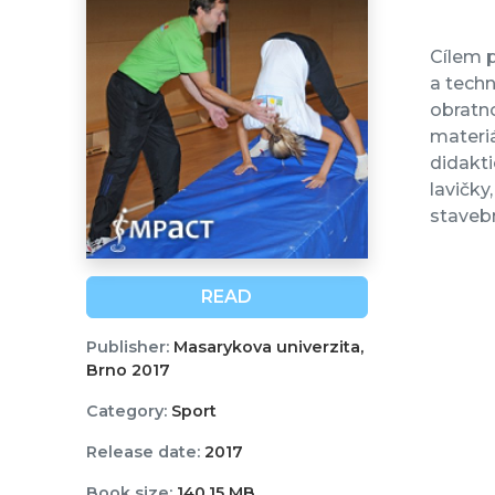
Cílem p
a techn
obratno
materiá
didakti
lavičky
staveb
READ
Publisher:
Masarykova univerzita,
Brno 2017
Category:
Sport
Release date:
2017
Book size:
140,15 MB