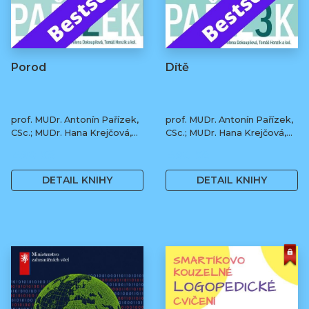
Porod
Dítě
prof. MUDr. Antonín Pařízek,
prof. MUDr. Antonín Pařízek,
CSc.; MUDr. Hana Krejčová,
CSc.; MUDr. Hana Krejčová,
Ph.D.; MUDr. Milena
Ph.D.; MUDr. Milena
490 Kč
490 Kč
Dokoupilová; prof. MUDr.
Dokoupilová; prof. MUDr.
Tomáš Honzík, Ph.D. a kol.
Tomáš Honzík, Ph.D. a kol.
DETAIL KNIHY
DETAIL KNIHY