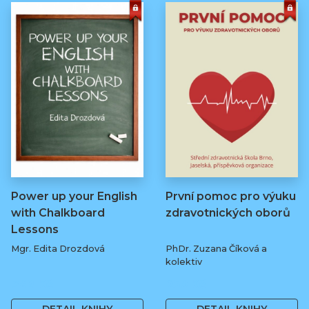
Power up your English
První pomoc pro výuku
with Chalkboard
zdravotnických oborů
Lessons
Mgr. Edita Drozdová
PhDr. Zuzana Číková a
kolektiv
369 Kč
250 Kč