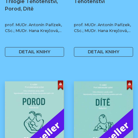
Trilogie Těhotenství,
Těhotenství
Porod, Dítě
prof. MUDr. Antonín Pařízek,
prof. MUDr. Antonín Pařízek,
CSc.; MUDr. Hana Krejčová,
CSc.; MUDr. Hana Krejčová,
Ph.D.; MUDr. Milena
Ph.D.; prof. MUDr. Tomáš
1 190 Kč
590 Kč
Dokoupilová; prof. MUDr.
Honzík, Ph.D. a kol.
Tomáš Honzík, Ph.D. a kol.
DETAIL KNIHY
DETAIL KNIHY