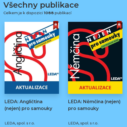
Všechny publikace
Celkem je k dispozici
1088
publikací
LEDA: Angličtina
LEDA: Němčina (nejen)
(nejen) pro samouky
pro samouky
LEDA, spol. s r.o.
LEDA, spol. s r.o.