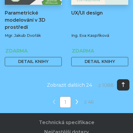
Parametrické
UX/UI design
modelování v 3D
prostředí
Mgr. Jakub Dvořák
Ing. Eva Kaspříková
ZDARMA
ZDARMA
DETAIL KNIHY
DETAIL KNIHY
Zobrazit dalších 24
z 1088
z 46
Technická specifikace
Nejčastější dotazy