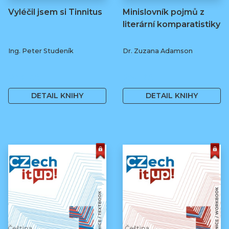
Vyléčil jsem si Tinnitus
Minislovník pojmů z
literární komparatistiky
Ing. Peter Studeník
Dr. Zuzana Adamson
279 Kč
250 Kč
DETAIL KNIHY
DETAIL KNIHY