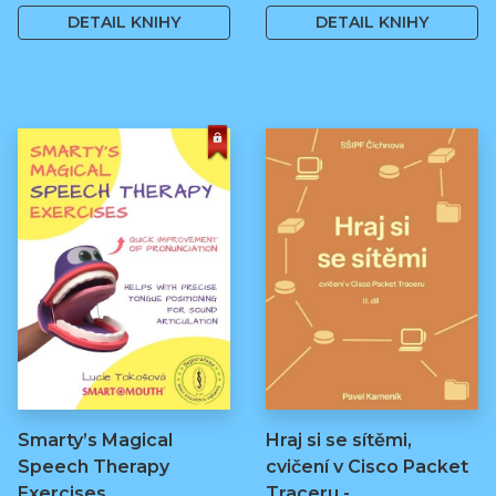
DETAIL KNIHY
DETAIL KNIHY
Smarty’s Magical
Hraj si se sítěmi,
Speech Therapy
cvičení v Cisco Packet
Exercises
Traceru -…