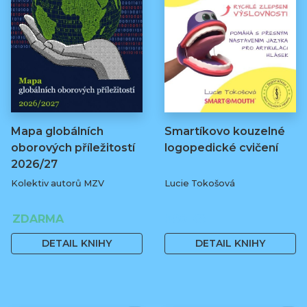
Mapa globálních
Smartíkovo kouzelné
oborových příležitostí
logopedické cvičení
2026/27
Kolektiv autorů MZV
Lucie Tokošová
ZDARMA
580 Kč
DETAIL KNIHY
DETAIL KNIHY